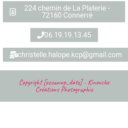
224 chemin de La Platerie -
72160 Connerré
06.19.19.13.45
christelle.halope.kcp@gmail.com
Copyright [oceanwp_date] - Kinouche
Créations Photographie