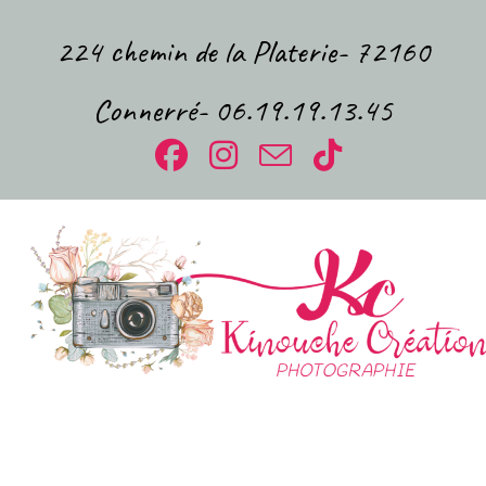
224 chemin de la Platerie- 72160
Connerré- 06.19.19.13.45